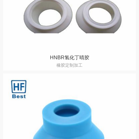
HNBR氢化丁晴胶
橡胶定制加工