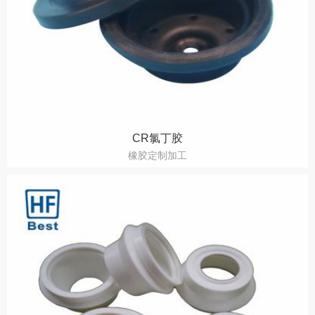
CR氯丁胶
橡胶定制加工