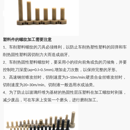
塑料件的螺纹
加工需要注意
、
车削塑料螺纹的刀具必须锋利，以防止车削热塑性塑料的回弹和车
1
削热固性塑料因切削力大而造成崩牙。
、
车削热固性塑料螺纹时，要采用小的径向前角或负的刃倾角，并要
2
控制吃刀深度
增加走刀次数，以保持完整的牙形。
(ap=0.l~0.5mm),
、
高速钢丝锥攻丝时，切削速度为
硬质合金丝锥攻丝时，
3
3~10m/min;
切削速度为
。切削液一般选用水或油类。
20~30m/min
、
为了防止以玻璃纤维为基材的热固性层压塑料在加工螺纹时剥落，
4
减少废品，可在车床上安装一个磨头，进行磨削加工。