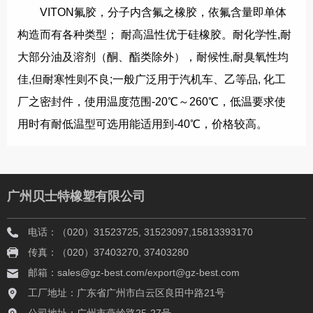
VITON氟胶，分子内含氟之橡胶，依氟含量即单体
构造而有各种类型； 耐高温性优于硅橡胶。耐化学性,耐
大部分油及溶剂（酮、酯类除外），耐候性,耐臭氧性均
佳,但耐寒性则不良;一般广泛用于汽机车、乙等品, 化工
厂之密封件，使用温度范围-20℃～260℃，低温要求使
用时有耐低温型可选用能适用到-40℃，价格较高。
广州贝士特橡塑有限公司
电话：（020）31523725, 31523097,15813393170
传真：（020）37403270, 37403280
邮箱：sales@gz-best.com/export@gz-best.com
工厂地址：广东省广州市白云区良田中路21号