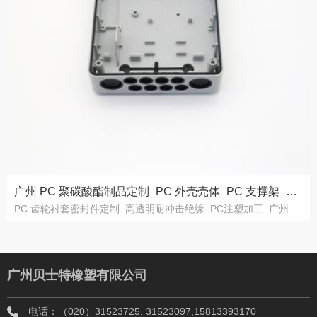
广州 PC 聚碳酸酯制品定制_PC 外壳壳体_PC 支撑架_CNC 精密加工厂家
PC 齿轮衬套密封件定制_高透明耐冲击绝缘_PC注塑加工_广州贝士特
广州贝士特橡塑有限公司
电话：（020）31523725, 31523097,15813393170