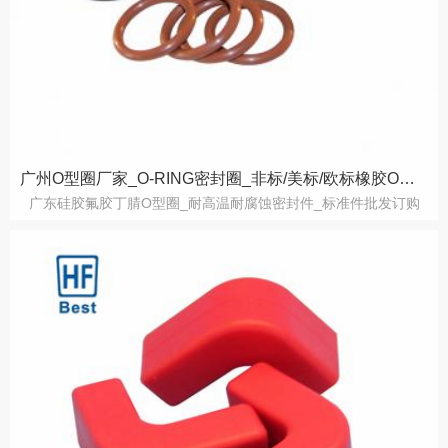
广州O型圈厂家_O-RING密封圈_非标/美标/欧标橡胶O型圈订购
广东硅胶氟胶丁腈O型圈_耐高温耐腐蚀密封件_标准件批发订购