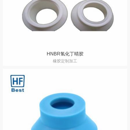
HNBR氢化丁晴胶
橡胶定制加工