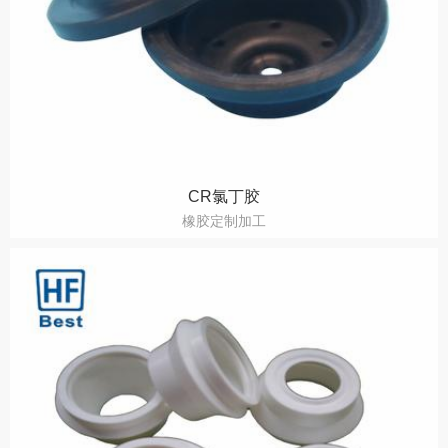
CR氯丁胶
橡胶定制加工