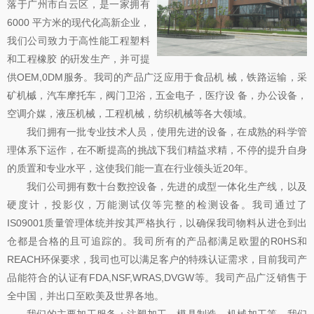
落于广州市白云区，是一家拥有
6000 平方米的现代化高新企业，
我们公司致力于高性能工程塑料
和工程橡胶 的硏发生产，并可提
供OEM,0DM服务。我司的产品广泛应用于食品机 械，铁路运输，采
矿机槭，汽车摩托车，阀门卫浴，五金电子，医疗设 备，办公设备，
空调介媒，液压机械，工程机械，纺织机械等各大领域。
我们拥有一批专业技术人员，使用先进的设备，在成熟的科学管
理体系下运作，在不断提高的挑战下我们精益求精，不停的提升自身
的质置和专业水平，这使我们能一直在行业领头近20年。
我们公司拥有数十台数控设备，先进的成型一体化生产线，以及
硬度计，投影仪，万能测试仪等完整的检测设备。我司通过了
IS09001质量管理体统并按其严格执行，以确保我司物料从进仓到出
仓都是合格的且可追踪的。我司所有的产品都满足欧盟的R0HS和
REACH环保要求，我司也可以满足客户的特殊认证需求，目前我司产
品能符合的认证有FDA,NSF,WRAS,DVGW等。我司产品广泛销售于
全中国，并出口至欧美及世界各地。