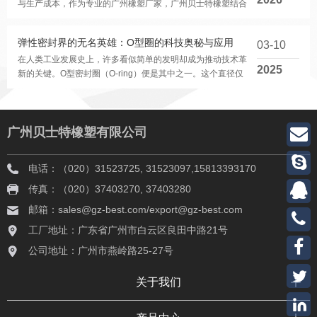
与生产成本，作为专业的广州橡塑厂家，广州贝士特橡塑结合
20年行业经验，为大家分享工程塑料的核心...
弹性密封界的无名英雄：O型圈的科技奥秘与应用
03-10
在人类工业发展史上，许多看似简单的发明却成为推动技术革
2025
新的关键。O型密封圈（O-ring）便是其中之一。这个直径仅
几毫米的环形元件，凭借其独特的结构与性能...
广州贝士特橡塑有限公司
电话：（020）31523725, 31523097,15813393170
传真：（020）37403270, 37403280
邮箱：sales@gz-best.com/export@gz-best.com
工厂地址：广东省广州市白云区良田中路21号
公司地址：广州市燕岭路25-27号
关于我们