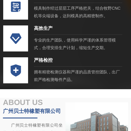
橡胶塑料包覆金属
模具设计与制造
特种工程塑料
橡胶定制加工
精密机械加工
橡胶塑料包覆金属
模具设计与制造
特种工程塑料
橡胶定制加工
精密机械加工
模具制作经过层层工序严格把关，结合牧野CNC
机等尖端设备，达到模具的高精密制作。
高效生产
专业的生产团队，使用科学严谨的体系管理模
式，合理安排生产计划，缩短生产交期。
严格检控
拥有精密检测仪器和严谨的品质管控团队，出厂
前严格检测每件产品。
ABOUT US
广州贝士特橡塑有限公司
广州贝士特橡塑有限公司坐