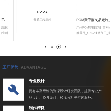
PMMA
POM聚甲醛制品定制_赛钢精密零部件加工_广州贝士特橡塑厂家
普通工程塑料
广州POM赛钢定制_高刚性聚甲
醛零件_CNC/注塑加工_多行业
适配
工厂优势
ADVANTAGE
专业设计
拥有丰富经验的资深设计研发团队，提供专业产
品设计、模具设计、模流分析等咨询服务。
制作精良
塑料精密加工
塑料包覆金属
EPDM乙丙胶
橡胶模具
PPS
塑料精密加工
橡胶包覆金属
VITON氟胶
PSU PSF
塑料模具